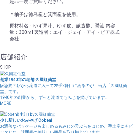
是非一度ご賞味ください。
＊柚子は徳島産と箕面産を使用。
原材料名：ゆず果汁、ゆず皮、醸造酢、醤油 内容
量：300ｍl 製造者：エイ・ジェイ・アイ・ビア株式
会社
店舗紹介
SHOP
創業1940年の老舗
久國紅仙堂
阪急箕面駅から滝道に入って左手3軒目にあるのが、当店「久國紅仙
堂」です。
1940年の創業から、ずっと滝道でもみじを揚げています。
MORE
少し新しいおみやげ
Cobeni
お洒落なパッケージも楽しめるもみじの天ぷらをはじめ、手土産にもピ
ッタリな、箕面産の美味しい商品を取り揃えています。