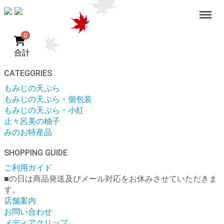
Menu
0
合計
CATEGORIES
もみじの天ぷら
もみじの天ぷら・個包装
もみじの天ぷら・小紅
止々呂美の柚子
みのお特産品
SHOPPING GUIDE
ご利用ガイド
■
の日は商品発送及びメール対応をお休みさせていただきま
す。
店舗案内
お問い合わせ
メディアクリップ