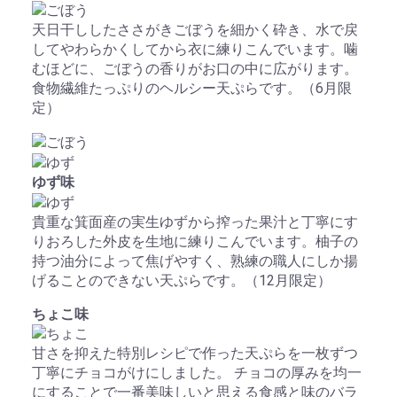
天日干ししたささがきごぼうを細かく砕き、水で戻
してやわらかくしてから衣に練りこんでいます。噛
むほどに、ごぼうの香りがお口の中に広がります。
食物繊維たっぷりのヘルシー天ぷらです。（6月限
定）
ゆず
味
貴重な箕面産の実生ゆずから搾った果汁と丁寧にす
りおろした外皮を生地に練りこんでいます。柚子の
持つ油分によって焦げやすく、熟練の職人にしか揚
げることのできない天ぷらです。（12月限定）
ちょこ
味
甘さを抑えた特別レシピで作った天ぷらを一枚ずつ
丁寧にチョコがけにしました。 チョコの厚みを均一
にすることで一番美味しいと思える食感と味のバラ